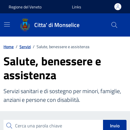
Vai ai contenuti
Vai al footer
Regione del Veneto
Links
Citta' di Monselice
Home
/
Servizi
/
Salute, benessere e assistenza
Salute, benessere e
assistenza
Servizi sanitari e di sostegno per minori, famiglie,
anziani e persone con disabilità.
Esplora tutti i servizi
Cerca una parola chiave
Invio